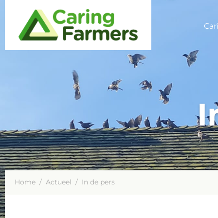
Car
I
Home
/
Actueel
/
In de pers