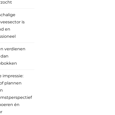
rzocht
schalige
veesector is
nd en
ssioneel
n verdienen
 dan
ebokken
e impressie:
tof plannen
en
mstperspectief
boeren én
r