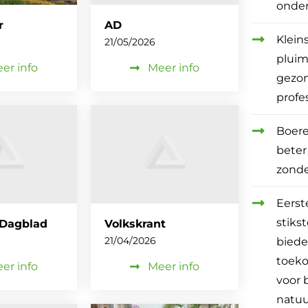
onde
r
AD
Klein
21/05/2026
pluim
er info
Meer info
gezo
profe
Boere
beter
zond
Eerst
stiks
 Dagblad
Volkskrant
21/04/2026
bied
toeko
er info
Meer info
voor 
natuu