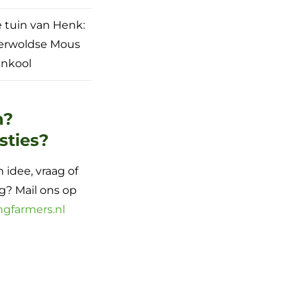
e tuin van Henk:
erwoldse Mous
nkool
n?
sties?
 idee, vraag of
? Mail ons op
ngfarmers.nl