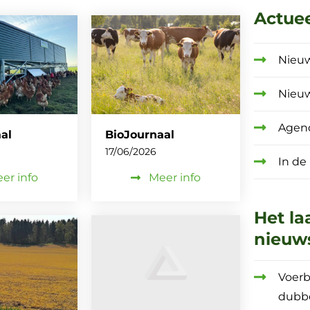
Actue
Nieu
Nieu
Agen
al
BioJournaal
17/06/2026
In de
er info
Meer info
Het la
nieuw
Voerb
dubb