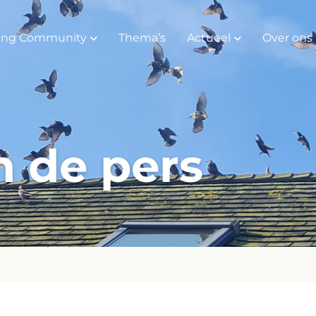
ing Community
Thema’s
Actueel
Over ons
n de pers