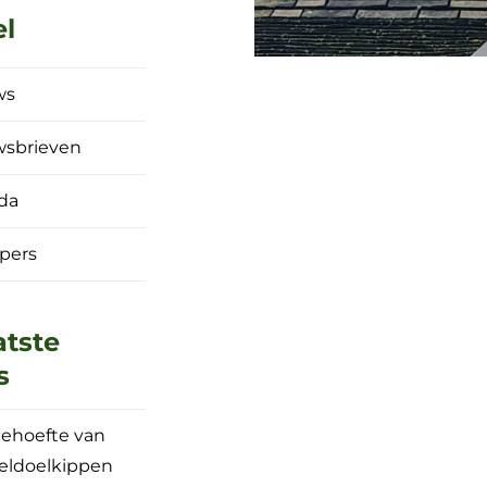
el
ws
wsbrieven
da
 pers
atste
s
ehoefte van
eldoelkippen