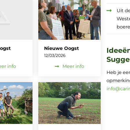
Uit d
West
boere
ogst
Nieuwe Oogst
Ideeë
12/03/2026
Sugge
er info
Meer info
Heb je een
opmerking
info@cari