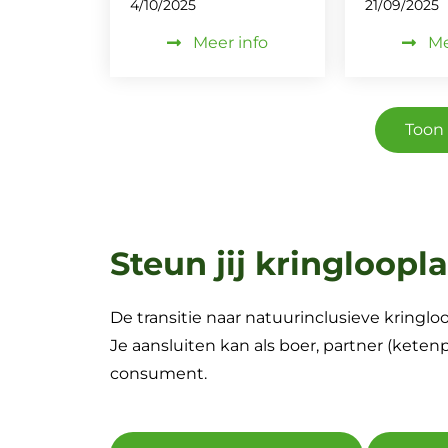
4/10/2025
21/09/2025
Meer info
Me
Toon 
Steun jij kringloop
De transitie naar natuurinclusieve kringlo
Je aansluiten kan als boer, partner (kete
consument.