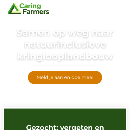
Samen op weg naar
natuurinclusieve
kringlooplandbouw
Meld je aan en doe mee!
Gezocht: vergeten en