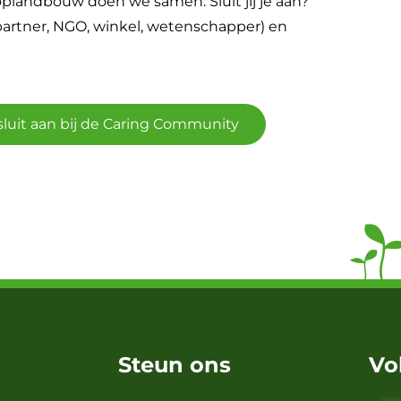
oplandbouw doen we samen. Sluit jij je aan?
npartner, NGO, winkel, wetenschapper) en
k sluit aan bij de Caring Community
Steun ons
Vo