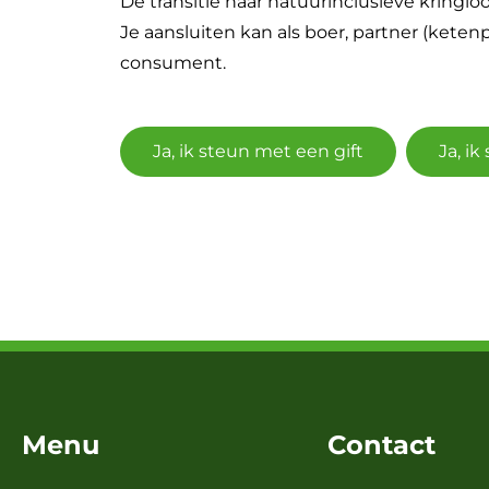
De transitie naar natuurinclusieve kringlo
Je aansluiten kan als boer, partner (kete
consument.
Ja, ik steun met een gift
Ja, i
Menu
Contact