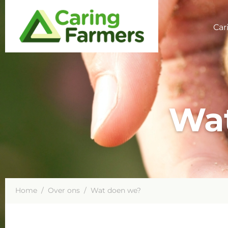
Car
Wa
Home
/
Over ons
/
Wat doen we?