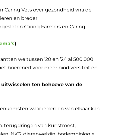
n Caring Vets over gezondheid vna de
dieren en breder
angesloten Caring Farmers en Caring
ema’s
)
lantten we tussen ’20 en ’24 al 500.000
t boerenerf voor meer biodiversiteit en
 uitwisselen ten behoeve van de
enkomsten waar iedereen van elkaar kan
.a. terugdringen van kunstmest,
n, NKG, dierenwelzijn, bodembiologie,