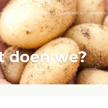
ing Community
Thema’s
Actueel
Over ons
t doen we?