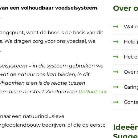
Over 
 van een volhoudbaar voedselsysteem
,
.
Wat 
ngspunt, want de boer is de basis van dit
. We dragen zorg voor ons voedsel, we
Help 
.
Het o
selsysteem = in dit systeem gebruiken we
Over 
wat de natuur ons kan bieden, in dit
ar/hen is en is de relatie tussen
Carin
om heen hersteld. Zie daarvoor
ReRoot our
Conta
n naar een natuurinclusieve
nglooplandbouw bedrijven, of die de eerste
Ideeë
Sugge