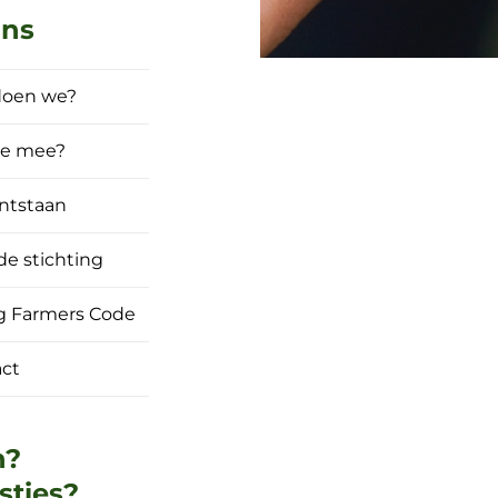
ons
doen we?
je mee?
ntstaan
de stichting
g Farmers Code
ct
n?
sties?