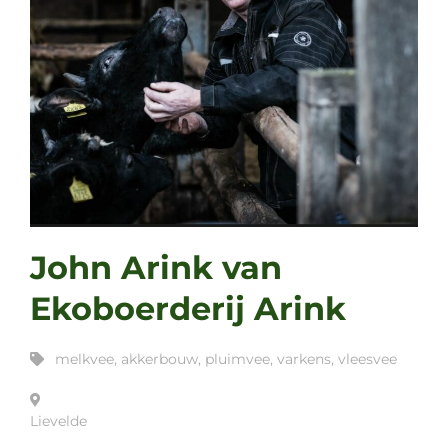
John Arink van
Ekoboerderij Arink
melkvee
,
akkerbouw
,
pluimvee
,
varkens
,
vleesvee
Lievelde