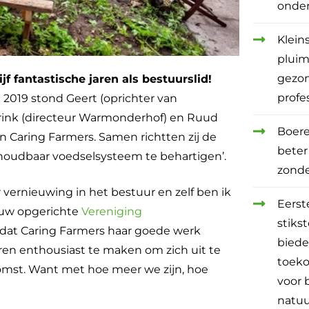
onde
Klein
pluim
gezo
f fantastische jaren als bestuurslid!
profe
2019 stond Geert (oprichter van
ink (directeur Warmonderhof) en Ruud
Boere
an Caring Farmers. Samen richtten zij de
beter
houdbaar voedselsysteem te behartigen’.
zond
or vernieuwing in het bestuur en zelf ben ik
Eerst
ieuw opgerichte
Vereniging
stiks
e dat Caring Farmers haar goede werk
bied
en enthousiast te maken om zich uit te
toeko
mst. Want met hoe meer we zijn, hoe
voor 
natuu