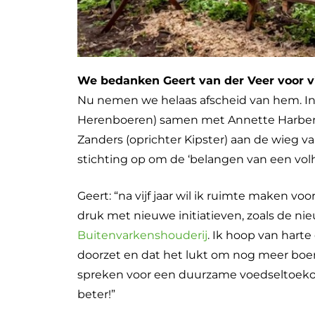
We bedanken Geert van der Veer voor vij
Nu nemen we helaas afscheid van hem. In 
Herenboeren) samen met Annette Harber
Zanders (oprichter Kipster) aan de wieg v
stichting op om de ‘belangen van een vol
Geert: “na vijf jaar wil ik ruimte maken vo
druk met nieuwe initiatieven, zoals de n
Buitenvarkenshouderij
. Ik hoop van hart
doorzet en dat het lukt om nog meer boer
spreken voor een duurzame voedseltoeko
beter!”