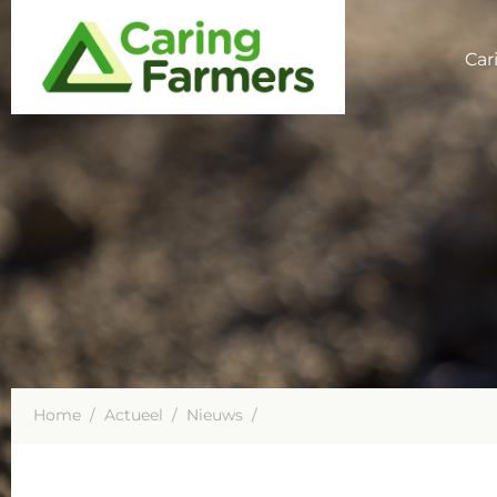
Car
Home
/
Actueel
/
Nieuws
/