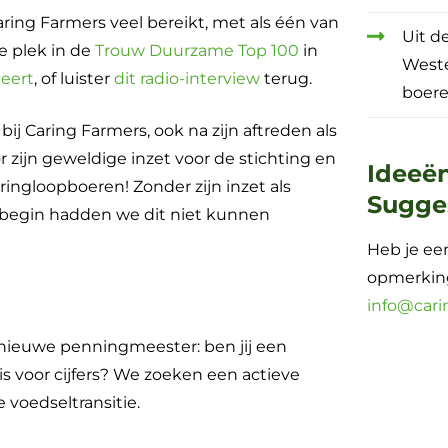
Caring Farmers veel bereikt, met als één van
Uit d
 plek in de
Trouw Duurzame Top 100
in
West
Geert
, of luister
dit radio-interview
terug.
boere
ij Caring Farmers, ook na zijn aftreden als
zijn geweldige inzet voor de stichting en
Ideeë
ingloopboeren! Zonder zijn inzet als
Sugge
 begin hadden we dit niet kunnen
Heb je een
opmerking
info@cari
 nieuwe penningmeester: ben jij een
is voor cijfers? We zoeken een actieve
 voedseltransitie.