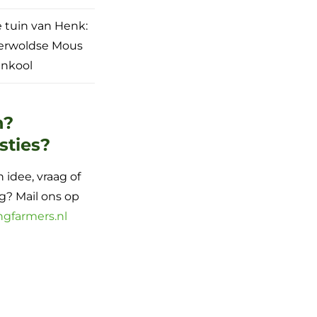
e tuin van Henk:
erwoldse Mous
nkool
n?
sties?
 idee, vraag of
? Mail ons op
ngfarmers.nl