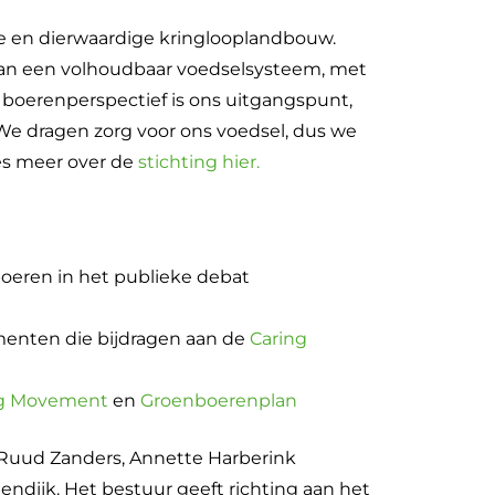
ve en dierwaardige kringlooplandbouw.
van een volhoudbaar voedselsysteem, met
 boerenperspectief is ons uitgangspunt,
 We dragen zorg voor ons voedsel, dus we
es meer over de
stichting hier.
boeren in het publieke debat
menten die bijdragen aan de
Caring
ng Movement
en
Groenboerenplan
 Ruud Zanders, Annette Harberink
endijk. Het bestuur geeft richting aan het