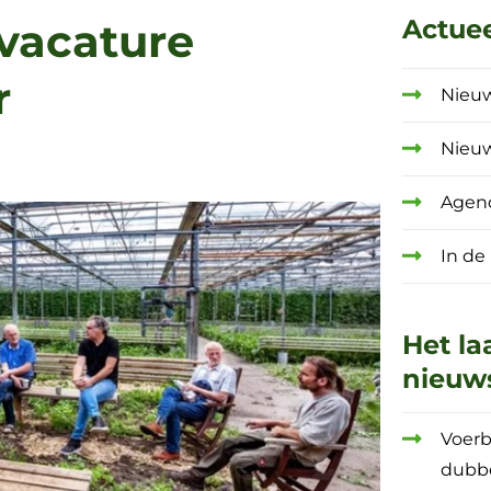
Actue
 vacature
r
Nieu
Nieu
Agen
In de
Het la
nieuw
Voerb
dubb