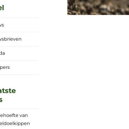
el
ws
wsbrieven
da
 pers
atste
s
ehoefte van
eldoelkippen