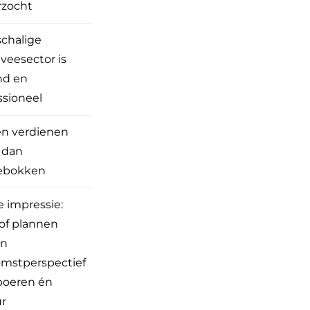
rzocht
schalige
veesector is
nd en
ssioneel
n verdienen
 dan
ebokken
e impressie:
tof plannen
en
mstperspectief
boeren én
r