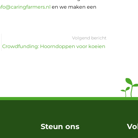
nfo@caringfarmers.nl
en we maken een
Volgend bericht
Crowdfunding: Hoorndoppen voor koeien
Steun ons
Vo