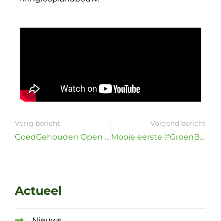
Vorig bericht
Volgend bericht
GoedGehouden Open Dag laat zien hoe het varken écht goed gehouden wordt
Mooie eerste #GroenBoerenRegiodag
Actueel
Nieuws