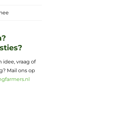
mee
n?
sties?
 idee, vraag of
? Mail ons op
ngfarmers.nl