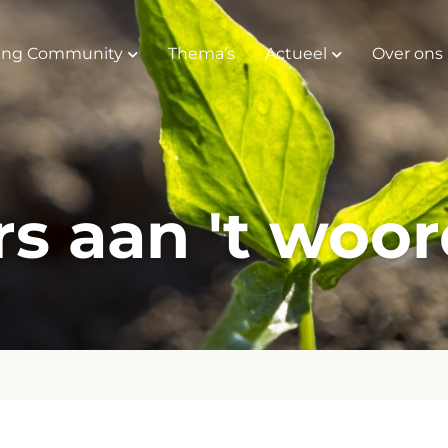
ing Community
Thema’s
Actueel
Over ons
rs aan 't woo