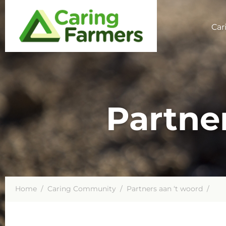
Car
Partne
Home
/
Caring Community
/
Partners aan ‘t woord
/