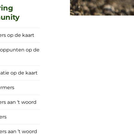
ring
unity
rs op de kaart
ooppunten op de
atie op de kaart
farmers
rs aan ‘t woord
ers
ers aan ’t woord