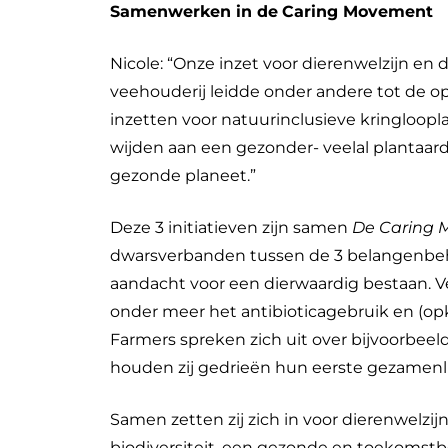
Samenwerken in de
Caring Movement
Nicole: “Onze inzet voor dierenwelzijn en d
veehouderij leidde onder andere tot de op
inzetten voor natuurinclusieve kringloop
wijden aan een gezonder- veelal plantaar
gezonde planeet.”
Deze 3 initiatieven zijn samen
De Caring
dwarsverbanden tussen de 3 belangenbeha
aandacht voor een dierwaardig bestaan. V
onder meer het antibioticagebruik en (o
Farmers spreken zich uit over bijvoorbee
houden zij gedrieën hun eerste gezamenli
Samen zetten zij zich in voor dierenwelzijn
biodiversiteit, een gezonde en toekoms