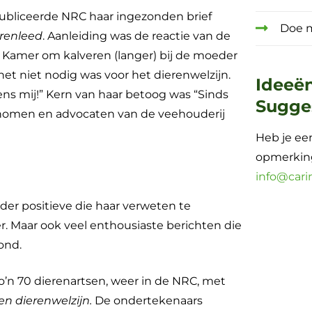
 publiceerde NRC haar ingezonden brief
Doe 
erenleed
. Aanleiding was de reactie van de
Kamer om kalveren (langer) bij de moeder
et niet nodig was voor het dierenwelzijn.
Ideeë
ns mij!” Kern van haar betoog was “Sinds
Sugge
onomen en advocaten van de veehouderij
Heb je een
opmerking
info@cari
nder positieve die haar verweten te
ler. Maar ook veel enthousiaste berichten die
ond.
o’n 70 dierenartsen, weer in de NRC, met
een dierenwelzijn.
De ondertekenaars