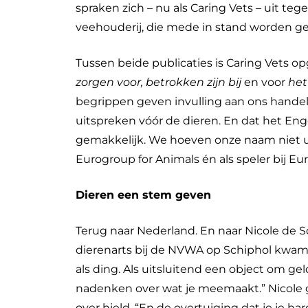
spraken zich – nu als Caring Vets – uit te
veehouderij, die mede in stand worden g
Tussen beide publicaties is Caring Vets opg
zorgen voor, betrokken zijn bij
en voor
het
begrippen geven invulling aan ons handele
uitspreken vóór de dieren. En dat het En
gemakkelijk. We hoeven onze naam niet uit
Eurogroup for Animals én als speler bij E
Dieren een stem geven
Terug naar Nederland. En naar Nicole de Sch
dierenarts bij de NVWA op Schiphol kwam z
als ding. Als uitsluitend een object om ge
nadenken over wat je meemaakt.” Nicole g
over hield. “En de overtuiging dat je je h