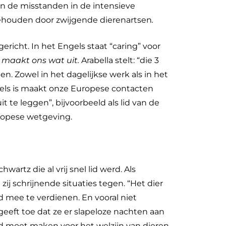
gen de misstanden in de intensieve
ehouden door zwijgende dierenartsen
.
ericht. In het Engels staat “caring” voor
 maakt ons wat uit.
Arabella stelt: “die 3
n. Zowel in het dagelijkse werk als in het
gels is maakt onze Europese contacten
 te leggen”, bijvoorbeeld als lid van de
uropese wetgeving.
wartz die al vrij snel lid werd. Als
ij schrijnende situaties tegen. “Het dier
ld mee te verdienen. En vooral niet
eeft toe dat ze er slapeloze nachten aan
ard moet maken voor het welzijn van dieren.